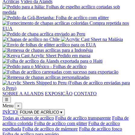
Acrílicas
Vídeo da Alands
SOBRE A ALANDS
EXPOSIÇÃO
CONTATO
☰
Menu
×
INÍCIO
FOLHA DE ACRÍLICO
▾
Todas as chapas de acrílico
Folha de acrílico transparente
Folha de
acrílico colorida
Folha de acrílico com glitter
Folha de acrílico
espelhada
Folha de acrílico de mármore
Folha de acrílico fosco
Folha de acrílico para aquário