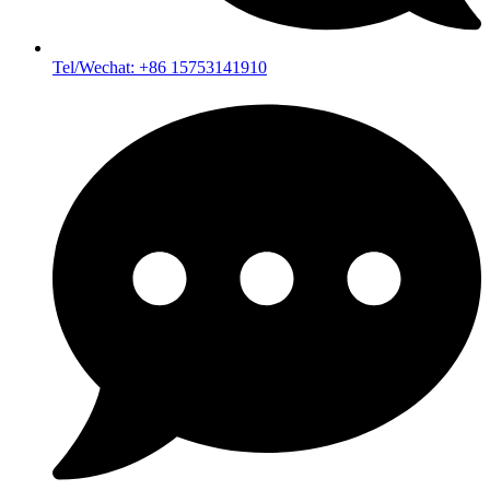
Tel/Wechat: +86 15753141910