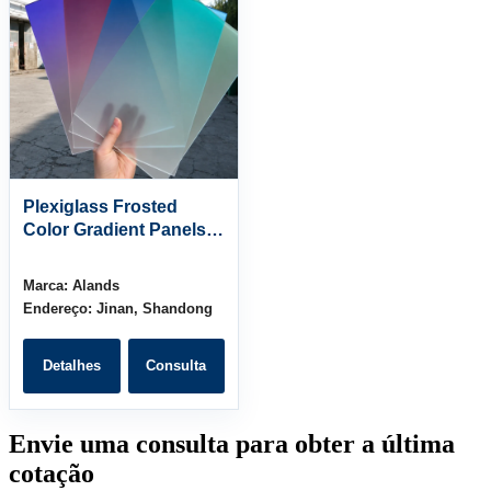
Plexiglass Frosted
Color Gradient Panels |
4×8 ft sizes 3-10mm
thickness
Marca:
Alands
Endereço:
Jinan, Shandong
Detalhes
Consulta
Envie uma consulta para obter a última
cotação