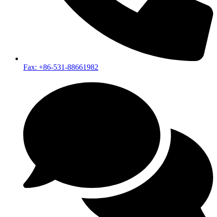
Fax: +86-531-88661982