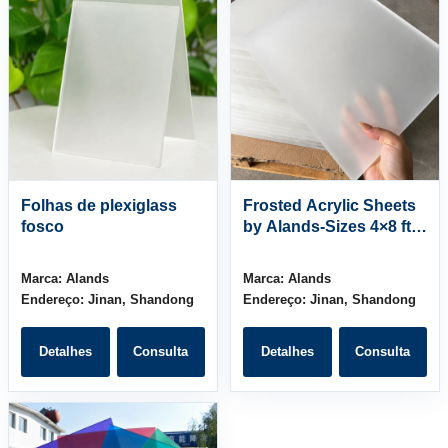
Folhas de plexiglass
Frosted Acrylic Sheets
fosco
by Alands-Sizes 4×8 ft
Thickness3-10mm
Marca:
Alands
Marca:
Alands
Endereço:
Jinan, Shandong
Endereço:
Jinan, Shandong
Detalhes
Consulta
Detalhes
Consulta