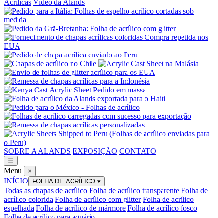
Acrílicas
Vídeo da Alands
SOBRE A ALANDS
EXPOSIÇÃO
CONTATO
☰
Menu
×
INÍCIO
FOLHA DE ACRÍLICO
▾
Todas as chapas de acrílico
Folha de acrílico transparente
Folha de
acrílico colorida
Folha de acrílico com glitter
Folha de acrílico
espelhada
Folha de acrílico de mármore
Folha de acrílico fosco
Folha de acrílico para aquário