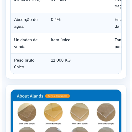
tração
Absorção de
0.4%
Encolhim
água
da mold
Unidades de
Item único
Tamanho
venda
pacote ú
Peso bruto
11.000 KG
único