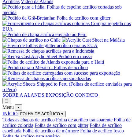
Acrílicas
Vídeo da Alands
SOBRE A ALANDS
EXPOSIÇÃO
CONTATO
☰
Menu
×
INÍCIO
FOLHA DE ACRÍLICO
▾
Todas as chapas de acrílico
Folha de acrílico transparente
Folha de
acrílico colorida
Folha de acrílico com glitter
Folha de acrílico
espelhada
Folha de acrílico de mármore
Folha de acrílico fosco
Folha de acrílico para aquário