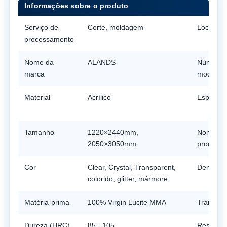
Informações sobre o produto
Serviço de
Corte, moldagem
Local de
processamento
Nome da
ALANDS
Número 
marca
modelo
Material
Acrílico
Espessu
Tamanho
1220×2440mm,
Nome do
2050×3050mm
produto
Cor
Clear, Crystal, Transparent,
Densida
colorido, glitter, mármore
Matéria-prima
100% Virgin Lucite MMA
Transpar
Dureza (HRC)
85 - 105
Resistênc