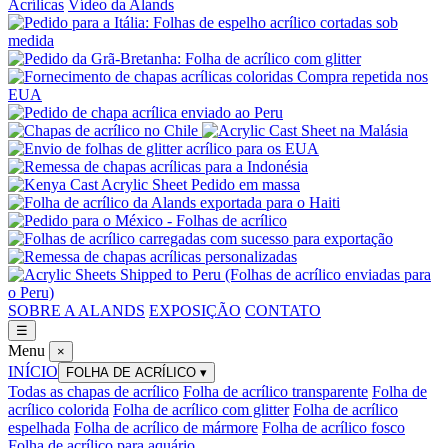
Acrílicas
Vídeo da Alands
SOBRE A ALANDS
EXPOSIÇÃO
CONTATO
☰
Menu
×
INÍCIO
FOLHA DE ACRÍLICO
▾
Todas as chapas de acrílico
Folha de acrílico transparente
Folha de
acrílico colorida
Folha de acrílico com glitter
Folha de acrílico
espelhada
Folha de acrílico de mármore
Folha de acrílico fosco
Folha de acrílico para aquário