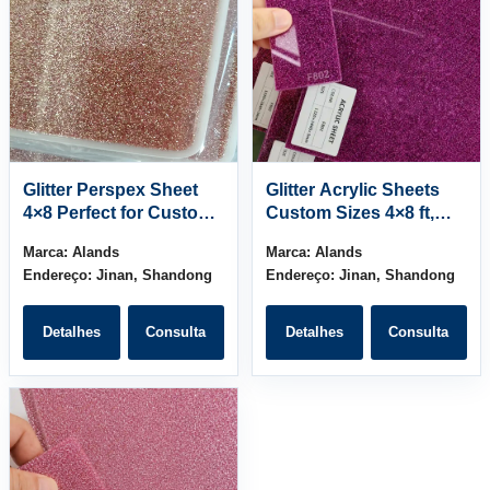
Glitter Perspex Sheet
Glitter Acrylic Sheets
4×8 Perfect for Custom
Custom Sizes 4×8 ft,
Signage & Decorations
1/8″ to 1/2″ Thickness
Marca:
Alands
Marca:
Alands
Endereço:
Jinan, Shandong
Endereço:
Jinan, Shandong
Detalhes
Consulta
Detalhes
Consulta