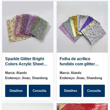
Sparkle Glitter Bright
Folha de acrílico
Colors Acrylic Sheet
fundido com glitter
(folha de acrílico com
colorido
Marca:
Alands
Marca:
Alands
brilho e cores
Endereço:
Jinan, Shandong
Endereço:
Jinan, Shandong
brilhantes) 4x8ft
Detalhes
Consulta
Detalhes
Consulta