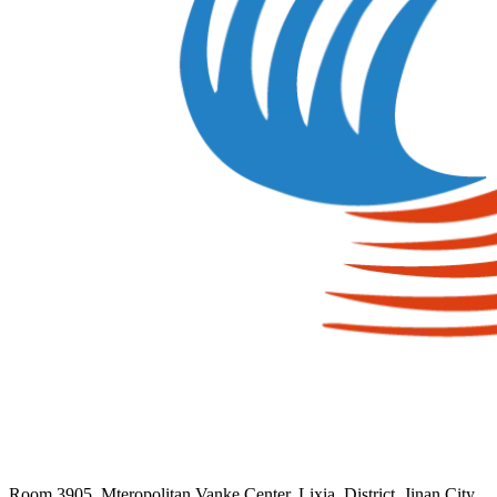
Room 3905, Mteropolitan Vanke Center, Lixia, District, Jinan City,