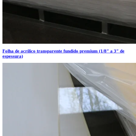
Folha de acrílico transparente fundido premium (1/8″ a 3″ de
espessura)