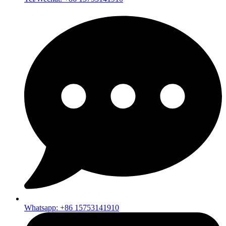
Whatsapp: +86 15753141910