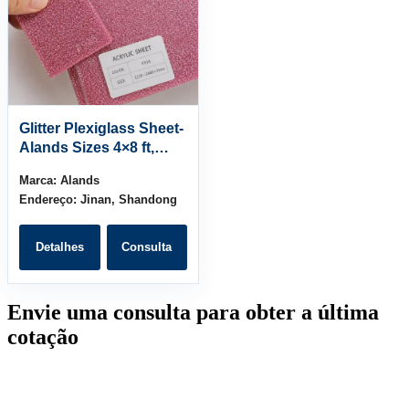
Glitter Plexiglass Sheet-
Alands Sizes 4×8 ft,
5×10 ft, 6×12 ft
Marca:
Alands
Endereço:
Jinan, Shandong
Detalhes
Consulta
Envie uma consulta para obter a última
cotação