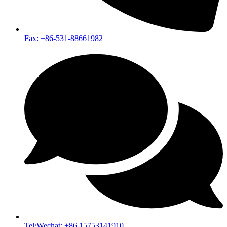
Fax: +86-531-88661982
Tel/Wechat: +86 15753141910