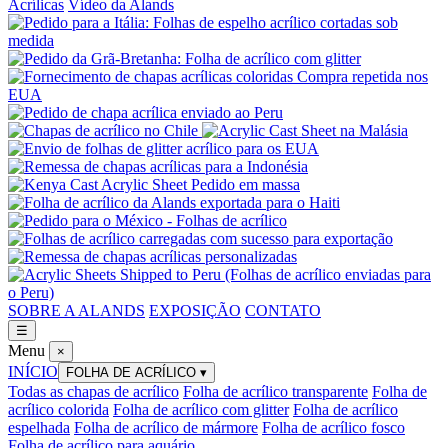
Acrílicas
Vídeo da Alands
SOBRE A ALANDS
EXPOSIÇÃO
CONTATO
☰
Menu
×
INÍCIO
FOLHA DE ACRÍLICO
▾
Todas as chapas de acrílico
Folha de acrílico transparente
Folha de
acrílico colorida
Folha de acrílico com glitter
Folha de acrílico
espelhada
Folha de acrílico de mármore
Folha de acrílico fosco
Folha de acrílico para aquário