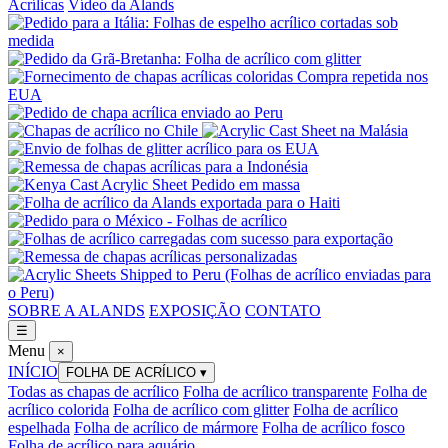
Acrílicas
Vídeo da Alands
SOBRE A ALANDS
EXPOSIÇÃO
CONTATO
☰
Menu
×
INÍCIO
FOLHA DE ACRÍLICO
▾
Todas as chapas de acrílico
Folha de acrílico transparente
Folha de
acrílico colorida
Folha de acrílico com glitter
Folha de acrílico
espelhada
Folha de acrílico de mármore
Folha de acrílico fosco
Folha de acrílico para aquário