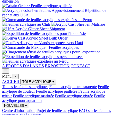
A PROPOS D'ALANDS
EXPOSITION
CONTACT
☰
Menu
×
ACCUEIL
TÔLE ACRYLIQUE
▾
Toutes les feuilles acryliques
Feuille acrylique transparente
Feuille
acrylique de couleur
Feuille acrylique pailletée
Feuille acrylique
miroir
Feuille acrylique marbrée
Feuille acrylique givrée
Feuille
acrylique pour aquarium
NOUVELLES
▾
Centre d'information
Projet de feuille acrylique
FAQ sur les feuilles