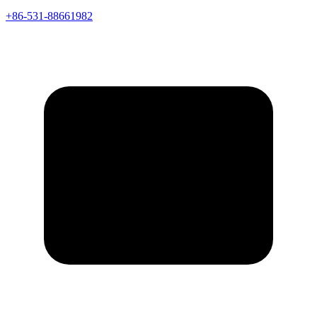
+86-531-88661982