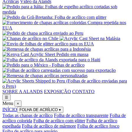
Acrílicas
Vídeo da Alands
SOBRE A ALANDS
EXPOSIÇÃO
CONTATO
☰
Menu
×
INÍCIO
FOLHA DE ACRÍLICO
▾
Todas as chapas de acrílico
Folha de acrílico transparente
Folha de
acrílico colorida
Folha de acrílico com glitter
Folha de acrílico
espelhada
Folha de acrílico de mármore
Folha de acrílico fosco
Folha de acrílico para aquário