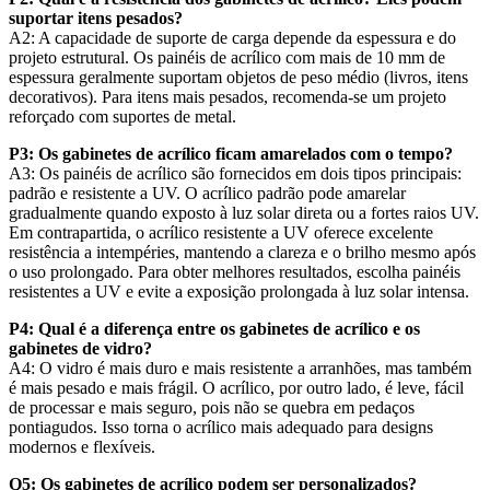
suportar itens pesados?
A2: A capacidade de suporte de carga depende da espessura e do
projeto estrutural. Os painéis de acrílico com mais de 10 mm de
espessura geralmente suportam objetos de peso médio (livros, itens
decorativos). Para itens mais pesados, recomenda-se um projeto
reforçado com suportes de metal.
P3: Os gabinetes de acrílico ficam amarelados com o tempo?
A3: Os painéis de acrílico são fornecidos em dois tipos principais:
padrão e resistente a UV. O acrílico padrão pode amarelar
gradualmente quando exposto à luz solar direta ou a fortes raios UV.
Em contrapartida, o acrílico resistente a UV oferece excelente
resistência a intempéries, mantendo a clareza e o brilho mesmo após
o uso prolongado. Para obter melhores resultados, escolha painéis
resistentes a UV e evite a exposição prolongada à luz solar intensa.
P4: Qual é a diferença entre os gabinetes de acrílico e os
gabinetes de vidro?
A4: O vidro é mais duro e mais resistente a arranhões, mas também
é mais pesado e mais frágil. O acrílico, por outro lado, é leve, fácil
de processar e mais seguro, pois não se quebra em pedaços
pontiagudos. Isso torna o acrílico mais adequado para designs
modernos e flexíveis.
Q5: Os gabinetes de acrílico podem ser personalizados?