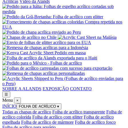
Acrílicas
Vídeo da Alands
SOBRE A ALANDS
EXPOSIÇÃO
CONTATO
☰
Menu
×
INÍCIO
FOLHA DE ACRÍLICO
▾
Todas as chapas de acrílico
Folha de acrílico transparente
Folha de
acrílico colorida
Folha de acrílico com glitter
Folha de acrílico
espelhada
Folha de acrílico de mármore
Folha de acrílico fosco
Folha de acrílico para aquário