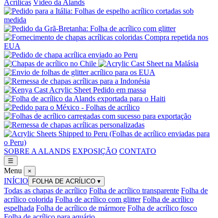
Acrílicas
Vídeo da Alands
SOBRE A ALANDS
EXPOSIÇÃO
CONTATO
☰
Menu
×
INÍCIO
FOLHA DE ACRÍLICO
▾
Todas as chapas de acrílico
Folha de acrílico transparente
Folha de
acrílico colorida
Folha de acrílico com glitter
Folha de acrílico
espelhada
Folha de acrílico de mármore
Folha de acrílico fosco
Folha de acrílico para aquário