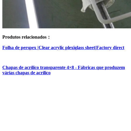
Produtos relacionados：
Folha de perspex |Clear acrylic plexiglass sheet|Factory direct
Chapas de acrílico transparente 4×8 - Fábricas que produzem
várias chapas de acrílico