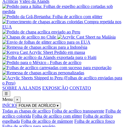
Acrílicas
Vídeo da Alands
SOBRE A ALANDS
EXPOSIÇÃO
CONTATO
☰
Menu
×
INÍCIO
FOLHA DE ACRÍLICO
▾
Todas as chapas de acrílico
Folha de acrílico transparente
Folha de
acrílico colorida
Folha de acrílico com glitter
Folha de acrílico
espelhada
Folha de acrílico de mármore
Folha de acrílico fosco
Folha de acrílico para aquário