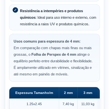
Resistência a intempéries e produtos
químicos
: Ideal para uso interno e externo, com
resistência a raios UV e produtos químicos.
Usos comuns para espessura de 4 mm:
Em comparação com chapas mais finas ou mais
grossas, o
Folha de Perspex de 4 mm
atinge o
equilíbrio perfeito entre durabilidade e flexibilidade.
É amplamente utilizado em vitrines, sinalização e
até mesmo em painéis de móveis.
Espessura Tamanho/m
2 mm
3 mm
4 
1.25x2.45
7,40 kg
11,03 kg
14,7