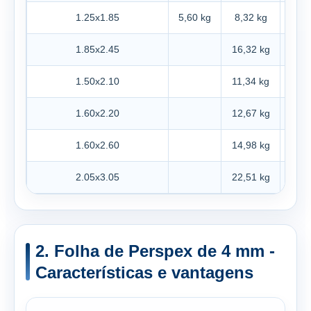
1.25x1.85
5,60 kg
8,32 kg
11,1
1.85x2.45
16,32 kg
21,7
1.50x2.10
11,34 kg
15,1
1.60x2.20
12,67 kg
16,9
1.60x2.60
14,98 kg
19,9
2.05x3.05
22,51 kg
30,0
2. Folha de Perspex de 4 mm -
Características e vantagens