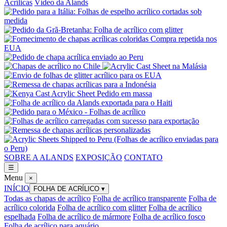
Acrílicas
Vídeo da Alands
SOBRE A ALANDS
EXPOSIÇÃO
CONTATO
☰
Menu
×
INÍCIO
FOLHA DE ACRÍLICO
▾
Todas as chapas de acrílico
Folha de acrílico transparente
Folha de
acrílico colorida
Folha de acrílico com glitter
Folha de acrílico
espelhada
Folha de acrílico de mármore
Folha de acrílico fosco
Folha de acrílico para aquário