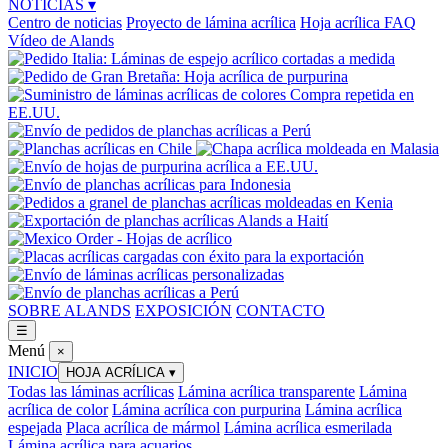
NOTICIAS
▾
Centro de noticias
Proyecto de lámina acrílica
Hoja acrílica FAQ
Vídeo de Alands
SOBRE ALANDS
EXPOSICIÓN
CONTACTO
☰
Menú
×
INICIO
HOJA ACRÍLICA
▾
Todas las láminas acrílicas
Lámina acrílica transparente
Lámina
acrílica de color
Lámina acrílica con purpurina
Lámina acrílica
espejada
Placa acrílica de mármol
Lámina acrílica esmerilada
Lámina acrílica para acuarios