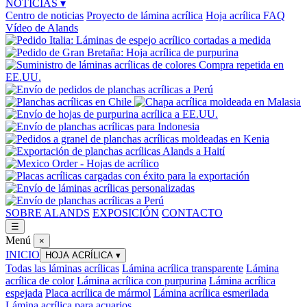
NOTICIAS
▾
Centro de noticias
Proyecto de lámina acrílica
Hoja acrílica FAQ
Vídeo de Alands
SOBRE ALANDS
EXPOSICIÓN
CONTACTO
☰
Menú
×
INICIO
HOJA ACRÍLICA
▾
Todas las láminas acrílicas
Lámina acrílica transparente
Lámina
acrílica de color
Lámina acrílica con purpurina
Lámina acrílica
espejada
Placa acrílica de mármol
Lámina acrílica esmerilada
Lámina acrílica para acuarios