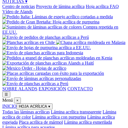
NOTICIAS
▾
Centro de noticias
Proyecto de lámina acrílica
Hoja acrílica FAQ
Vídeo de Alands
SOBRE ALANDS
EXPOSICIÓN
CONTACTO
☰
Menú
×
INICIO
HOJA ACRÍLICA
▾
Todas las láminas acrílicas
Lámina acrílica transparente
Lámina
acrílica de color
Lámina acrílica con purpurina
Lámina acrílica
espejada
Placa acrílica de mármol
Lámina acrílica esmerilada
Lámina acrílica para acuarios