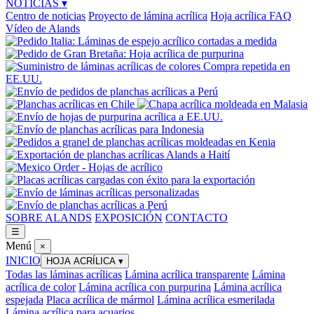
NOTICIAS
▾
Centro de noticias
Proyecto de lámina acrílica
Hoja acrílica FAQ
Vídeo de Alands
SOBRE ALANDS
EXPOSICIÓN
CONTACTO
☰
Menú
×
INICIO
HOJA ACRÍLICA
▾
Todas las láminas acrílicas
Lámina acrílica transparente
Lámina
acrílica de color
Lámina acrílica con purpurina
Lámina acrílica
espejada
Placa acrílica de mármol
Lámina acrílica esmerilada
Lámina acrílica para acuarios