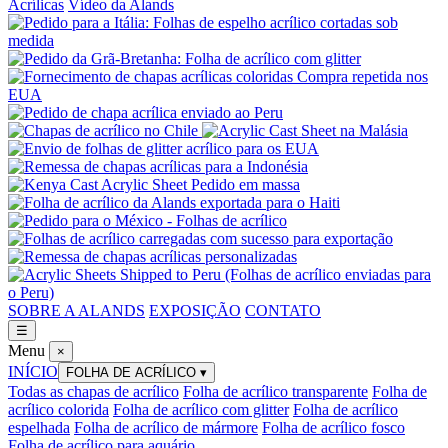
Acrílicas
Vídeo da Alands
SOBRE A ALANDS
EXPOSIÇÃO
CONTATO
☰
Menu
×
INÍCIO
FOLHA DE ACRÍLICO
▾
Todas as chapas de acrílico
Folha de acrílico transparente
Folha de
acrílico colorida
Folha de acrílico com glitter
Folha de acrílico
espelhada
Folha de acrílico de mármore
Folha de acrílico fosco
Folha de acrílico para aquário