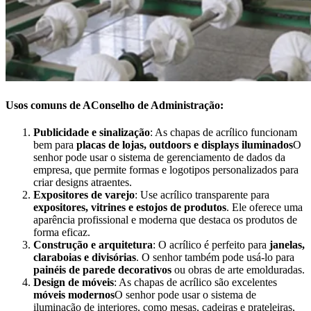
Usos comuns de A
Conselho de Administração
:
Publicidade e sinalização
: As chapas de acrílico funcionam
bem para
placas de lojas, outdoors e displays iluminados
O
senhor pode usar o sistema de gerenciamento de dados da
empresa, que permite formas e logotipos personalizados para
criar designs atraentes.
Expositores de varejo
: Use acrílico transparente para
expositores, vitrines e estojos de produtos
. Ele oferece uma
aparência profissional e moderna que destaca os produtos de
forma eficaz.
Construção e arquitetura
: O acrílico é perfeito para
janelas,
claraboias e divisórias
. O senhor também pode usá-lo para
painéis de parede decorativos
ou obras de arte emolduradas.
Design de móveis
: As chapas de acrílico são excelentes
móveis modernos
O senhor pode usar o sistema de
iluminação de interiores, como mesas, cadeiras e prateleiras,