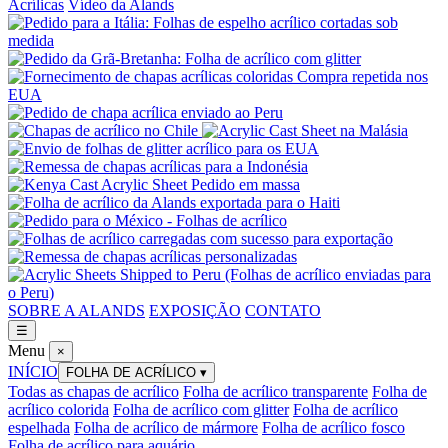
Acrílicas
Vídeo da Alands
SOBRE A ALANDS
EXPOSIÇÃO
CONTATO
☰
Menu
×
INÍCIO
FOLHA DE ACRÍLICO
▾
Todas as chapas de acrílico
Folha de acrílico transparente
Folha de
acrílico colorida
Folha de acrílico com glitter
Folha de acrílico
espelhada
Folha de acrílico de mármore
Folha de acrílico fosco
Folha de acrílico para aquário