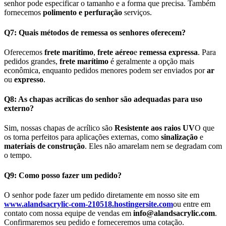
senhor pode especificar o tamanho e a forma que precisa. Também
fornecemos
polimento e perfuração
serviços.
Q7: Quais métodos de remessa os senhores oferecem?
Oferecemos
frete marítimo
,
frete aéreo
e
remessa expressa
. Para
pedidos grandes,
frete marítimo
é geralmente a opção mais
econômica, enquanto pedidos menores podem ser enviados por
ar
ou
expresso
.
Q8: As chapas acrílicas do senhor são adequadas para uso
externo?
Sim, nossas chapas de acrílico são
Resistente aos raios UV
O que
os torna perfeitos para aplicações externas, como
sinalização
e
materiais de construção
. Eles não amarelam nem se degradam com
o tempo.
Q9: Como posso fazer um pedido?
O senhor pode fazer um pedido diretamente em nosso site em
www.alandsacrylic-com-210518.hostingersite.com
ou entre em
contato com nossa equipe de vendas em
info@alandsacrylic.com
.
Confirmaremos seu pedido e forneceremos uma cotação.