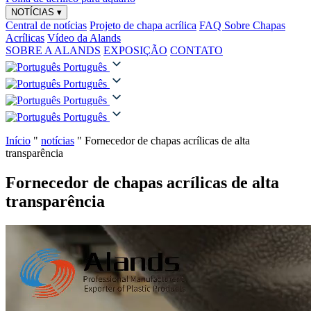
NOTÍCIAS
▾
Central de notícias
Projeto de chapa acrílica
FAQ Sobre Chapas
Acrílicas
Vídeo da Alands
SOBRE A ALANDS
EXPOSIÇÃO
CONTATO
Português
Português
Português
Português
Início
"
notícias
"
Fornecedor de chapas acrílicas de alta
transparência
Fornecedor de chapas acrílicas de alta
transparência