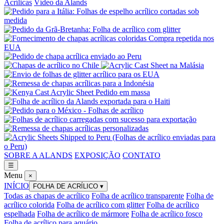
Acrílicas
Vídeo da Alands
SOBRE A ALANDS
EXPOSIÇÃO
CONTATO
☰
Menu
×
INÍCIO
FOLHA DE ACRÍLICO
▾
Todas as chapas de acrílico
Folha de acrílico transparente
Folha de
acrílico colorida
Folha de acrílico com glitter
Folha de acrílico
espelhada
Folha de acrílico de mármore
Folha de acrílico fosco
Folha de acrílico para aquário