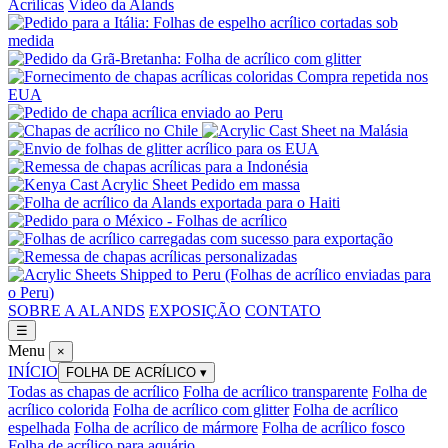
Acrílicas
Vídeo da Alands
SOBRE A ALANDS
EXPOSIÇÃO
CONTATO
☰
Menu
×
INÍCIO
FOLHA DE ACRÍLICO
▾
Todas as chapas de acrílico
Folha de acrílico transparente
Folha de
acrílico colorida
Folha de acrílico com glitter
Folha de acrílico
espelhada
Folha de acrílico de mármore
Folha de acrílico fosco
Folha de acrílico para aquário