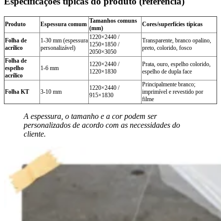
Especificações típicas do produto (referência)
Tamanhos comuns
Produto
Espessura comum
Cores/superfícies típicas
(mm)
1220×2440 /
Folha de
1-30 mm (espessura
Transparente, branco opalino,
1250×1850 /
acrílico
personalizável)
preto, colorido, fosco
2050×3050
Folha de
1220×2440 /
Prata, ouro, espelho colorido,
espelho
1-6 mm
1220×1830
espelho de dupla face
acrílico
Principalmente branco;
1220×2440 /
Folha KT
3-10 mm
imprimível e revestido por
915×1830
filme
A espessura, o tamanho e a cor podem ser
personalizados de acordo com as necessidades do
cliente.