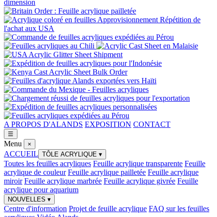
A PROPOS D'ALANDS
EXPOSITION
CONTACT
☰
Menu
×
ACCUEIL
TÔLE ACRYLIQUE
▾
Toutes les feuilles acryliques
Feuille acrylique transparente
Feuille
acrylique de couleur
Feuille acrylique pailletée
Feuille acrylique
miroir
Feuille acrylique marbrée
Feuille acrylique givrée
Feuille
acrylique pour aquarium
NOUVELLES
▾
Centre d'information
Projet de feuille acrylique
FAQ sur les feuilles