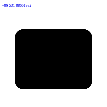
+86-531-88661982