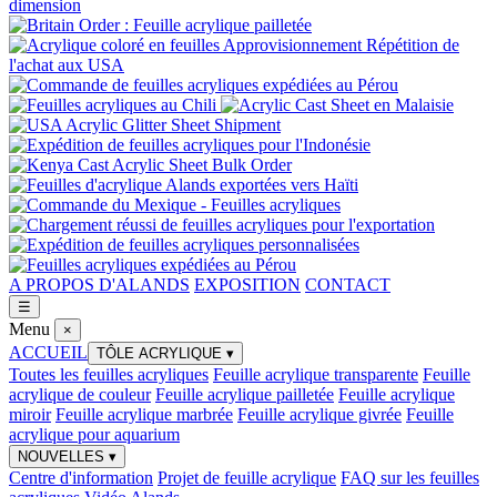
A PROPOS D'ALANDS
EXPOSITION
CONTACT
☰
Menu
×
ACCUEIL
TÔLE ACRYLIQUE
▾
Toutes les feuilles acryliques
Feuille acrylique transparente
Feuille
acrylique de couleur
Feuille acrylique pailletée
Feuille acrylique
miroir
Feuille acrylique marbrée
Feuille acrylique givrée
Feuille
acrylique pour aquarium
NOUVELLES
▾
Centre d'information
Projet de feuille acrylique
FAQ sur les feuilles