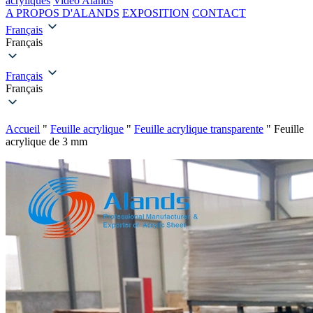
acryliques
Vidéo Alands
A PROPOS D'ALANDS
EXPOSITION
CONTACT
Français
Français
Français
Français
Accueil
"
Feuille acrylique
"
Feuille acrylique transparente
"
Feuille
acrylique de 3 mm