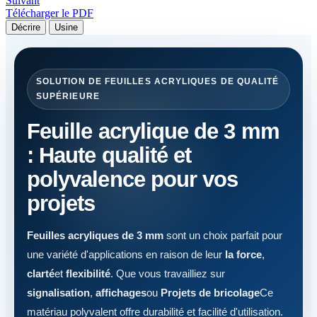
Suivant
Télécharger le PDF
Décrire
Usine
SOLUTION DE FEUILLES ACRYLIQUES DE QUALITÉ
SUPÉRIEURE
Feuille acrylique de 3 mm
: Haute qualité et
polyvalence pour vos
projets
Feuilles acryliques de 3 mm
sont un choix parfait pour
une variété d'applications en raison de leur
la force
,
clarté
et
flexibilité
. Que vous travailliez sur
signalisation
,
affichages
ou
Projets de bricolage
Ce
matériau polyvalent offre durabilité et facilité d'utilisation.