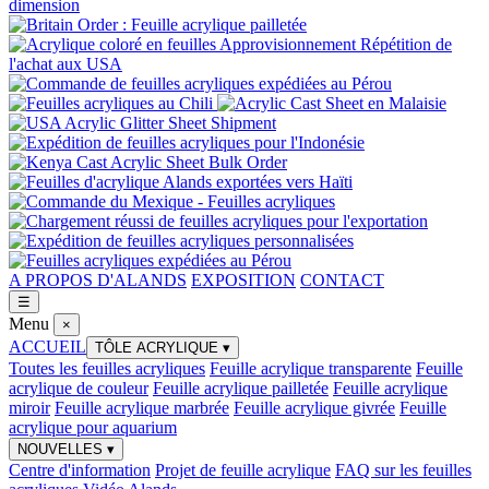
A PROPOS D'ALANDS
EXPOSITION
CONTACT
☰
Menu
×
ACCUEIL
TÔLE ACRYLIQUE
▾
Toutes les feuilles acryliques
Feuille acrylique transparente
Feuille
acrylique de couleur
Feuille acrylique pailletée
Feuille acrylique
miroir
Feuille acrylique marbrée
Feuille acrylique givrée
Feuille
acrylique pour aquarium
NOUVELLES
▾
Centre d'information
Projet de feuille acrylique
FAQ sur les feuilles