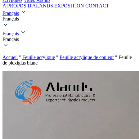
acryliques
Vidéo Alands
A PROPOS D'ALANDS
EXPOSITION
CONTACT
Français
Français
Français
Français
Accueil
"
Feuille acrylique
"
Feuille acrylique de couleur
"
Feuille
de plexiglas blanc