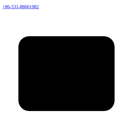
+86-531-88661982