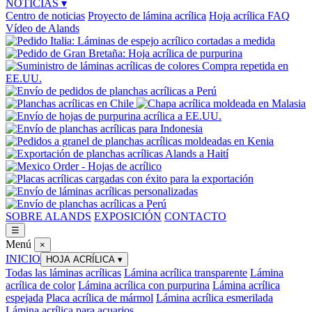
NOTICIAS
▾
Centro de noticias
Proyecto de lámina acrílica
Hoja acrílica FAQ
Vídeo de Alands
SOBRE ALANDS
EXPOSICIÓN
CONTACTO
☰
Menú
×
INICIO
HOJA ACRÍLICA
▾
Todas las láminas acrílicas
Lámina acrílica transparente
Lámina
acrílica de color
Lámina acrílica con purpurina
Lámina acrílica
espejada
Placa acrílica de mármol
Lámina acrílica esmerilada
Lámina acrílica para acuarios