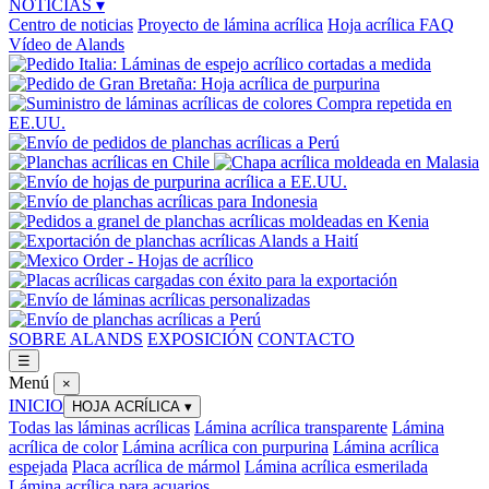
NOTICIAS
▾
Centro de noticias
Proyecto de lámina acrílica
Hoja acrílica FAQ
Vídeo de Alands
SOBRE ALANDS
EXPOSICIÓN
CONTACTO
☰
Menú
×
INICIO
HOJA ACRÍLICA
▾
Todas las láminas acrílicas
Lámina acrílica transparente
Lámina
acrílica de color
Lámina acrílica con purpurina
Lámina acrílica
espejada
Placa acrílica de mármol
Lámina acrílica esmerilada
Lámina acrílica para acuarios