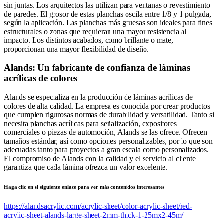
sin juntas. Los arquitectos las utilizan para ventanas o revestimiento
de paredes. El grosor de estas planchas oscila entre 1/8 y 1 pulgada,
según la aplicación. Las planchas más gruesas son ideales para fines
estructurales o zonas que requieran una mayor resistencia al
impacto. Los distintos acabados, como brillante o mate,
proporcionan una mayor flexibilidad de diseño.
Alands: Un fabricante de confianza de láminas
acrílicas de colores
Alands se especializa en la producción de láminas acrílicas de
colores de alta calidad. La empresa es conocida por crear productos
que cumplen rigurosas normas de durabilidad y versatilidad. Tanto si
necesita planchas acrílicas para señalización, expositores
comerciales o piezas de automoción, Alands se las ofrece. Ofrecen
tamaños estándar, así como opciones personalizables, por lo que son
adecuadas tanto para proyectos a gran escala como personalizados.
El compromiso de Alands con la calidad y el servicio al cliente
garantiza que cada lámina ofrezca un valor excelente.
Haga clic en el siguiente enlace para ver más contenidos interesantes
https://alandsacrylic.com/acrylic-sheet/color-acrylic-sheet/red-
acrylic-sheet-alands-large-sheet-2mm-thick-1-25mx2-45m/