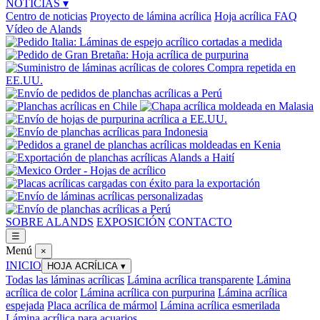
NOTICIAS
▾
Centro de noticias
Proyecto de lámina acrílica
Hoja acrílica FAQ
Vídeo de Alands
SOBRE ALANDS
EXPOSICIÓN
CONTACTO
☰
Menú
×
INICIO
HOJA ACRÍLICA
▾
Todas las láminas acrílicas
Lámina acrílica transparente
Lámina
acrílica de color
Lámina acrílica con purpurina
Lámina acrílica
espejada
Placa acrílica de mármol
Lámina acrílica esmerilada
Lámina acrílica para acuarios