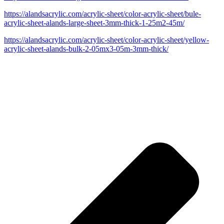
https://alandsacrylic.com/acrylic-sheet/color-acrylic-sheet/bule-
acrylic-sheet-alands-large-sheet-3mm-thick-1-25m2-45m/
https://alandsacrylic.com/acrylic-sheet/color-acrylic-sheet/yellow-
acrylic-sheet-alands-bulk-2-05mx3-05m-3mm-thick/