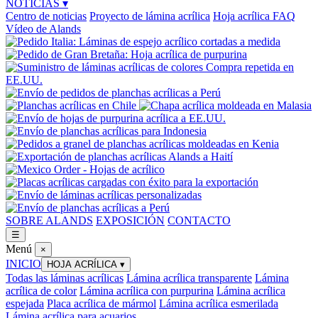
NOTICIAS
▾
Centro de noticias
Proyecto de lámina acrílica
Hoja acrílica FAQ
Vídeo de Alands
SOBRE ALANDS
EXPOSICIÓN
CONTACTO
☰
Menú
×
INICIO
HOJA ACRÍLICA
▾
Todas las láminas acrílicas
Lámina acrílica transparente
Lámina
acrílica de color
Lámina acrílica con purpurina
Lámina acrílica
espejada
Placa acrílica de mármol
Lámina acrílica esmerilada
Lámina acrílica para acuarios