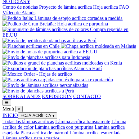
NOTICIAS
▾
Centro de noticias
Proyecto de lámina acrílica
Hoja acrílica FAQ
Vídeo de Alands
SOBRE ALANDS
EXPOSICIÓN
CONTACTO
☰
Menú
×
INICIO
HOJA ACRÍLICA
▾
Todas las láminas acrílicas
Lámina acrílica transparente
Lámina
acrílica de color
Lámina acrílica con purpurina
Lámina acrílica
espejada
Placa acrílica de mármol
Lámina acrílica esmerilada
Lámina acrílica para acuarios