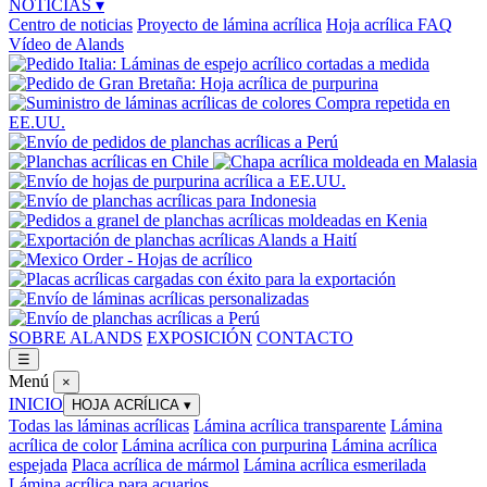
NOTICIAS
▾
Centro de noticias
Proyecto de lámina acrílica
Hoja acrílica FAQ
Vídeo de Alands
SOBRE ALANDS
EXPOSICIÓN
CONTACTO
☰
Menú
×
INICIO
HOJA ACRÍLICA
▾
Todas las láminas acrílicas
Lámina acrílica transparente
Lámina
acrílica de color
Lámina acrílica con purpurina
Lámina acrílica
espejada
Placa acrílica de mármol
Lámina acrílica esmerilada
Lámina acrílica para acuarios