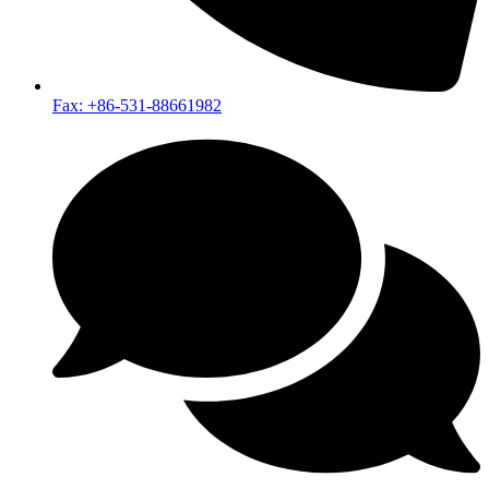
Fax: +86-531-88661982