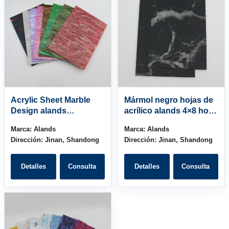
Acrylic Sheet Marble
Mármol negro hojas de
Design alands
acrílico alands 4×8 hoja
customized
de plexiglás
Marca:
Alands
Marca:
Alands
color,size,thickness
Dirección:
Jinan, Shandong
Dirección:
Jinan, Shandong
Detalles
Consulta
Detalles
Consulta