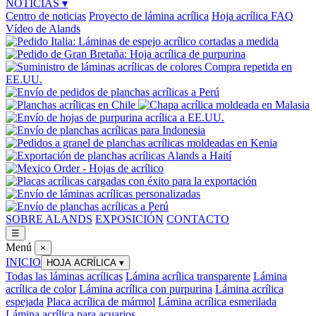
NOTICIAS
▾
Centro de noticias
Proyecto de lámina acrílica
Hoja acrílica FAQ
Vídeo de Alands
SOBRE ALANDS
EXPOSICIÓN
CONTACTO
☰
Menú
×
INICIO
HOJA ACRÍLICA
▾
Todas las láminas acrílicas
Lámina acrílica transparente
Lámina
acrílica de color
Lámina acrílica con purpurina
Lámina acrílica
espejada
Placa acrílica de mármol
Lámina acrílica esmerilada
Lámina acrílica para acuarios