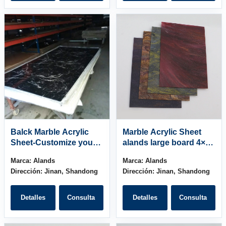
Balck Marble Acrylic
Marble Acrylic Sheet
Sheet-Customize your
alands large board 4×8
pattern
sheet
Marca:
Alands
Marca:
Alands
Dirección:
Jinan, Shandong
Dirección:
Jinan, Shandong
Detalles
Consulta
Detalles
Consulta