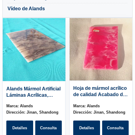
Vídeo de Alands
Hoja de mármol acrílico
Alands Mármol Artificial
de calidad Acabado de
Láminas Acrílicas,
mármol acrílico para
Piedra Artificial Plexi
Marca:
Alands
Marca:
Alands
decoración
Vidrio
Dirección:
Jinan, Shandong
Dirección:
Jinan, Shandong
Detalles
Consulta
Detalles
Consulta