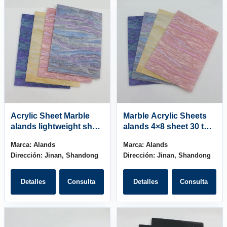
Acrylic Sheet Marble
Marble Acrylic Sheets
alands lightweight sheet
alands 4×8 sheet 30 to
4×6 inch
10mm
Marca:
Alands
Marca:
Alands
Dirección:
Jinan, Shandong
Dirección:
Jinan, Shandong
Detalles
Consulta
Detalles
Consulta