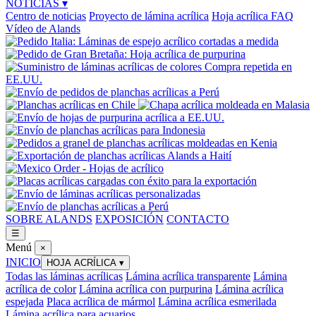
NOTICIAS
▾
Centro de noticias
Proyecto de lámina acrílica
Hoja acrílica FAQ
Vídeo de Alands
SOBRE ALANDS
EXPOSICIÓN
CONTACTO
☰
Menú
×
INICIO
HOJA ACRÍLICA
▾
Todas las láminas acrílicas
Lámina acrílica transparente
Lámina
acrílica de color
Lámina acrílica con purpurina
Lámina acrílica
espejada
Placa acrílica de mármol
Lámina acrílica esmerilada
Lámina acrílica para acuarios