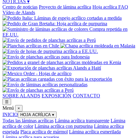
NOTICIAS
▾
Centro de noticias
Proyecto de lámina acrílica
Hoja acrílica FAQ
Vídeo de Alands
SOBRE ALANDS
EXPOSICIÓN
CONTACTO
☰
Menú
×
INICIO
HOJA ACRÍLICA
▾
Todas las láminas acrílicas
Lámina acrílica transparente
Lámina
acrílica de color
Lámina acrílica con purpurina
Lámina acrílica
espejada
Placa acrílica de mármol
Lámina acrílica esmerilada
Lámina acrílica para acuarios