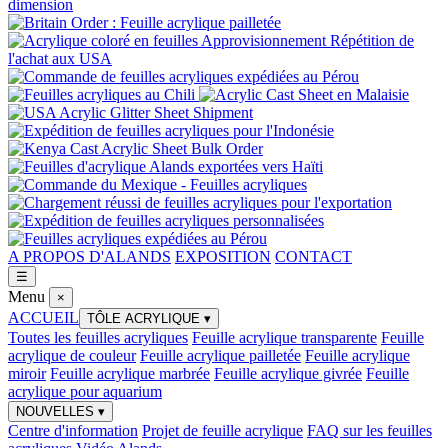
A PROPOS D'ALANDS
EXPOSITION
CONTACT
☰
Menu
×
ACCUEIL
TÔLE ACRYLIQUE
▾
Toutes les feuilles acryliques
Feuille acrylique transparente
Feuille
acrylique de couleur
Feuille acrylique pailletée
Feuille acrylique
miroir
Feuille acrylique marbrée
Feuille acrylique givrée
Feuille
acrylique pour aquarium
NOUVELLES
▾
Centre d'information
Projet de feuille acrylique
FAQ sur les feuilles