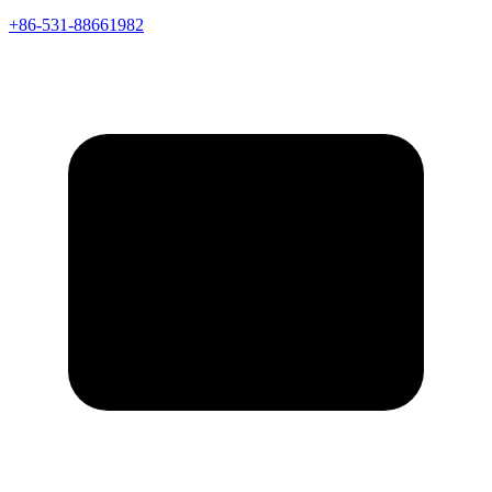
+86-531-88661982