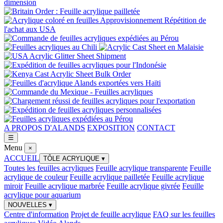
A PROPOS D'ALANDS
EXPOSITION
CONTACT
☰
Menu
×
ACCUEIL
TÔLE ACRYLIQUE
▾
Toutes les feuilles acryliques
Feuille acrylique transparente
Feuille
acrylique de couleur
Feuille acrylique pailletée
Feuille acrylique
miroir
Feuille acrylique marbrée
Feuille acrylique givrée
Feuille
acrylique pour aquarium
NOUVELLES
▾
Centre d'information
Projet de feuille acrylique
FAQ sur les feuilles