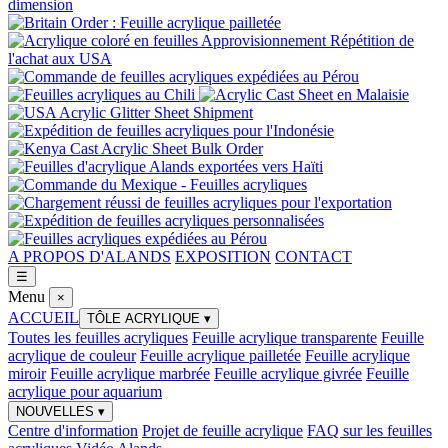
A PROPOS D'ALANDS
EXPOSITION
CONTACT
☰
Menu
×
ACCUEIL
TÔLE ACRYLIQUE
▾
Toutes les feuilles acryliques
Feuille acrylique transparente
Feuille
acrylique de couleur
Feuille acrylique pailletée
Feuille acrylique
miroir
Feuille acrylique marbrée
Feuille acrylique givrée
Feuille
acrylique pour aquarium
NOUVELLES
▾
Centre d'information
Projet de feuille acrylique
FAQ sur les feuilles