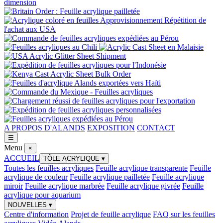
A PROPOS D'ALANDS
EXPOSITION
CONTACT
☰
Menu
×
ACCUEIL
TÔLE ACRYLIQUE
▾
Toutes les feuilles acryliques
Feuille acrylique transparente
Feuille
acrylique de couleur
Feuille acrylique pailletée
Feuille acrylique
miroir
Feuille acrylique marbrée
Feuille acrylique givrée
Feuille
acrylique pour aquarium
NOUVELLES
▾
Centre d'information
Projet de feuille acrylique
FAQ sur les feuilles