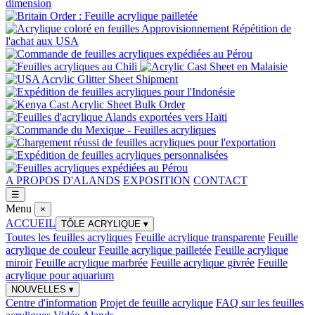
A PROPOS D'ALANDS
EXPOSITION
CONTACT
☰
Menu
×
ACCUEIL
TÔLE ACRYLIQUE
▾
Toutes les feuilles acryliques
Feuille acrylique transparente
Feuille
acrylique de couleur
Feuille acrylique pailletée
Feuille acrylique
miroir
Feuille acrylique marbrée
Feuille acrylique givrée
Feuille
acrylique pour aquarium
NOUVELLES
▾
Centre d'information
Projet de feuille acrylique
FAQ sur les feuilles