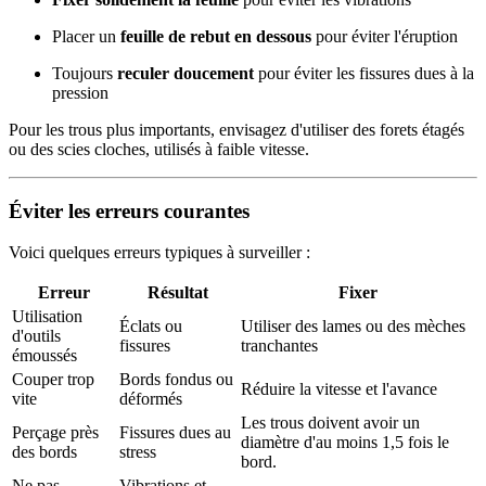
Placer un
feuille de rebut en dessous
pour éviter l'éruption
Toujours
reculer doucement
pour éviter les fissures dues à la
pression
Pour les trous plus importants, envisagez d'utiliser des forets étagés
ou des scies cloches, utilisés à faible vitesse.
Éviter les erreurs courantes
Voici quelques erreurs typiques à surveiller :
Erreur
Résultat
Fixer
Utilisation
Éclats ou
Utiliser des lames ou des mèches
d'outils
fissures
tranchantes
émoussés
Couper trop
Bords fondus ou
Réduire la vitesse et l'avance
vite
déformés
Les trous doivent avoir un
Perçage près
Fissures dues au
diamètre d'au moins 1,5 fois le
des bords
stress
bord.
Ne pas
Vibrations et