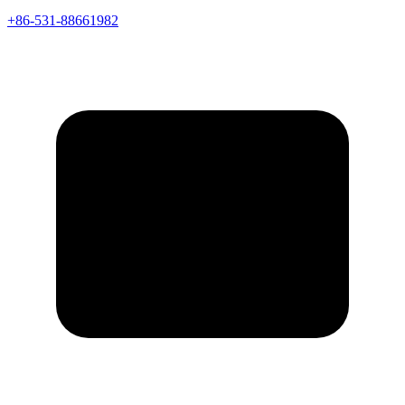
+86-531-88661982